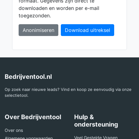
formaat. Gegevens zijn direct te
downloaden en worden per e-mail
toegezonden.
Anonimiseren
Download uitreksel
Bedrijventool.nl
Op zoek naar nieuwe leads? Vind en koop ze eenvoudig via onze
selectietool.
Over Bedrijventool
Hulp &
ondersteuning
Over ons
Veel Gestelde Vragen
Algemene voorwaarden