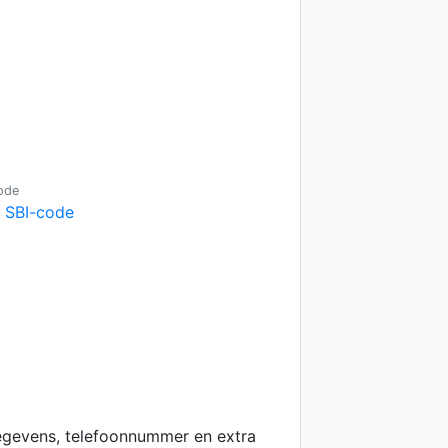
ode
e SBI-code
egevens, telefoonnummer en extra