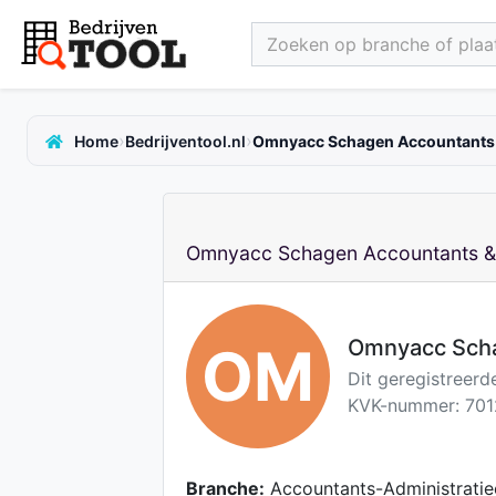
Zoeken op branche of plaat
›
›
Home
Bedrijventool.nl
Omnyacc Schagen Accountants &
Omnyacc Schagen Accountants & 
Omnyacc Scha
OM
Dit geregistreerd
KVK-nummer: 701
Branche:
Accountants-Administratie