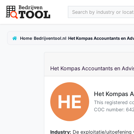
Search by industry or locati
›
›
Home
Bedrijventool.nl
Het Kompas Accountants en Adv
Het Kompas Accountants en Advis
Het Kompas A
HE
This registered 
COC number: 642
Industry:
De exploitatie/uitoefening