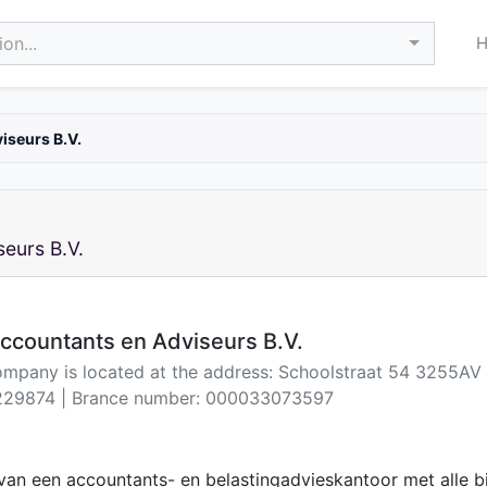
on...
iseurs B.V.
eurs B.V.
ccountants en Adviseurs B.V.
company is located at the address: Schoolstraat 54 3255A
29874 | Brance number: 000033073597
 van een accountants- en belastingadvieskantoor met all