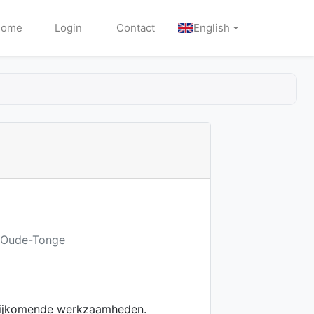
Home
Login
Contact
English
V Oude-Tonge
e bijkomende werkzaamheden.