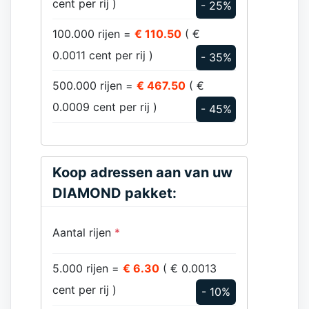
cent per rij )
- 25%
100.000 rijen =
€ 110.50
( €
0.0011 cent per rij )
- 35%
500.000 rijen =
€ 467.50
( €
0.0009 cent per rij )
- 45%
Koop adressen aan van uw
DIAMOND pakket:
Aantal rijen
*
5.000 rijen =
€ 6.30
( € 0.0013
cent per rij )
- 10%