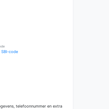
ode
e SBI-code
egevens, telefoonnummer en extra