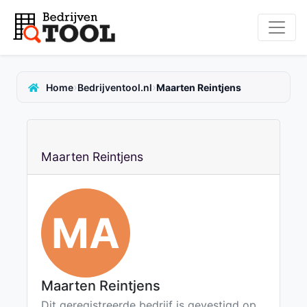
›
›
Home
Bedrijventool.nl
Maarten Reintjens
Maarten Reintjens
MA
Maarten Reintjens
Dit geregistreerde bedrijf is gevestigd op