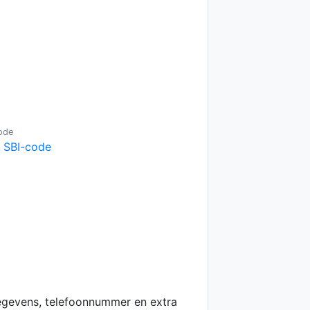
ode
e SBI-code
egevens, telefoonnummer en extra