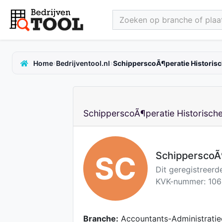
Zoeken op branche of plaat
›
›
Home
Bedrijventool.nl
SchipperscoÃ¶peratie Historisch
SchipperscoÃ¶peratie Historische 
SchipperscoÃ¶
SC
Dit geregistreerd
KVK-nummer: 106
Branche:
Accountants-Administratie