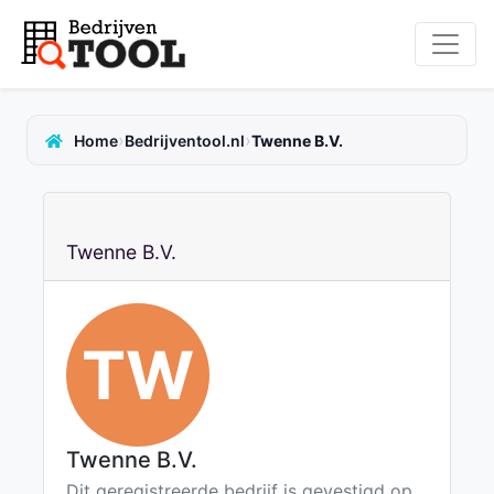
›
›
Home
Bedrijventool.nl
Twenne B.V.
Twenne B.V.
TW
Twenne B.V.
Dit geregistreerde bedrijf is gevestigd op