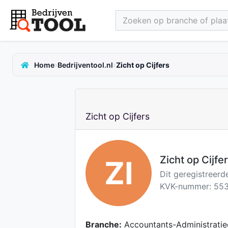
Zoeken op branche of plaat
›
›
Home
Bedrijventool.nl
Zicht op Cijfers
Zicht op Cijfers
Zicht op Cijfe
ZI
Dit geregistreerd
KVK-nummer: 553
Branche:
Accountants-Administratie