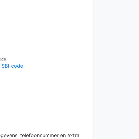
ode
e SBI-code
egevens, telefoonnummer en extra