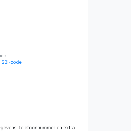
ode
e SBI-code
egevens, telefoonnummer en extra