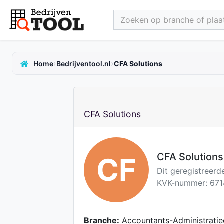
Zoeken op branche of plaat
›
›
Home
Bedrijventool.nl
CFA Solutions
CFA Solutions
CFA Solutions
CF
Dit geregistreerd
KVK-nummer: 671
Branche:
Accountants-Administratie