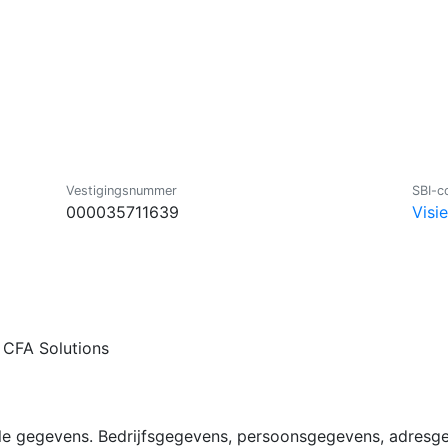
Vestigingsnummer
SBI-c
000035711639
Visi
r CFA Solutions
lle gegevens. Bedrijfsgegevens, persoonsgegevens, adresg