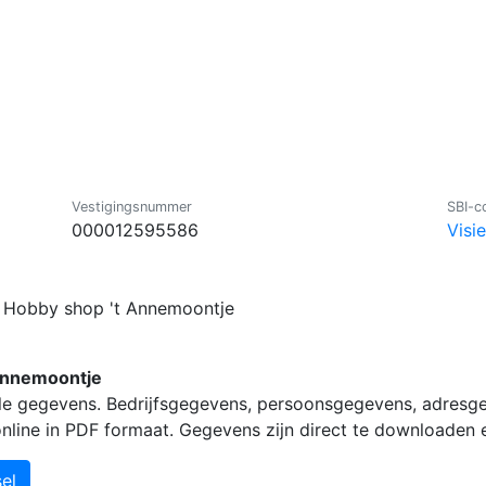
Vestigingsnummer
SBI-c
000012595586
Visi
r Hobby shop 't Annemoontje
 Annemoontje
lle gegevens. Bedrijfsgegevens, persoonsgegevens, adresg
 online in PDF formaat. Gegevens zijn direct te downloaden
el