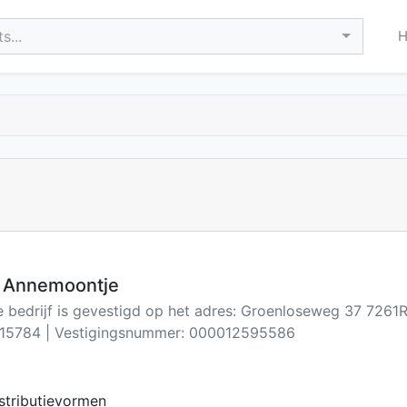
s...
t Annemoontje
e bedrijf is gevestigd op het adres: Groenloseweg 37 7261
15784 | Vestigingsnummer: 000012595586
istributievormen