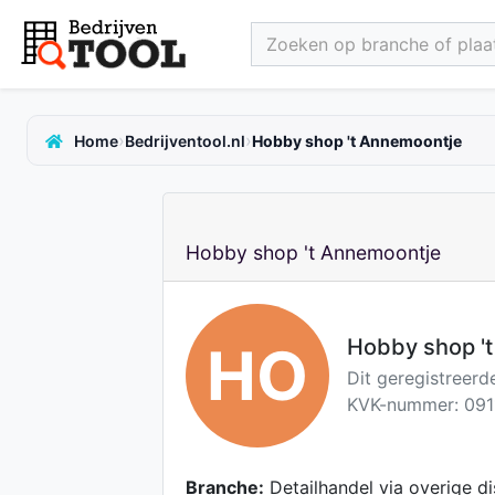
Zoeken op branche of plaat
›
›
Home
Bedrijventool.nl
Hobby shop 't Annemoontje
Hobby shop 't Annemoontje
Hobby shop '
HO
Dit geregistreerd
KVK-nummer: 091
Branche:
Detailhandel via overige d