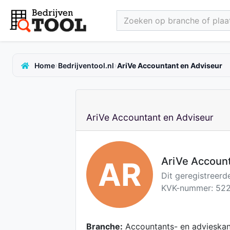
Zoeken op branche of plaat
›
›
Home
Bedrijventool.nl
AriVe Accountant en Adviseur
AriVe Accountant en Adviseur
AriVe Account
AR
Dit geregistreerd
KVK-nummer: 522
Branche:
Accountants- en advieskant