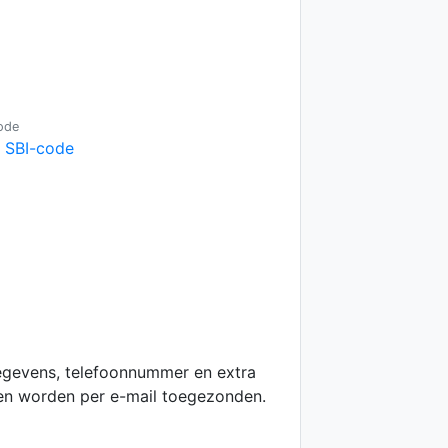
ode
e SBI-code
egevens, telefoonnummer en extra
 en worden per e-mail toegezonden.