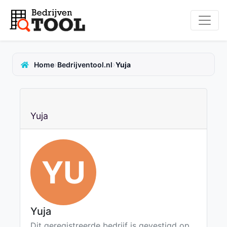
›
›
Home
Bedrijventool.nl
Yuja
Yuja
YU
Yuja
Dit geregistreerde bedrijf is gevestigd op